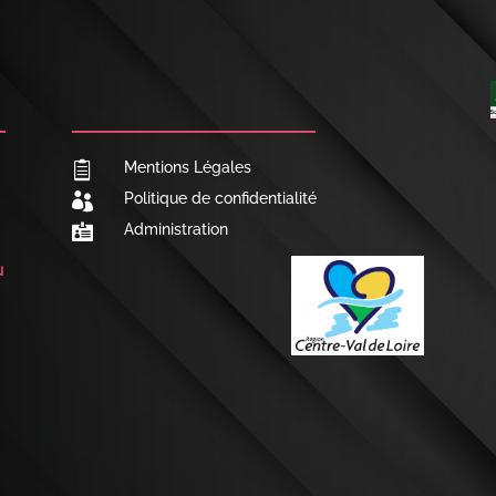

NOUS CONTACTER
Mentions Légales

Politique de confidentialité

Administration

u