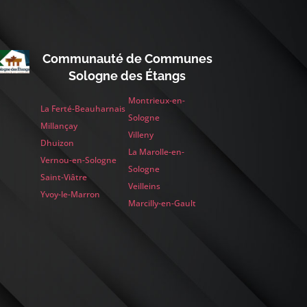
Communauté de Communes
Sologne des Étangs
Montrieux-en-
La Ferté-Beauharnais
Sologne
Millançay
Villeny
Dhuizon
La Marolle-en-
Vernou-en-Sologne
Sologne
Saint-Viâtre
Veilleins
Yvoy-le-Marron
Marcilly-en-Gault