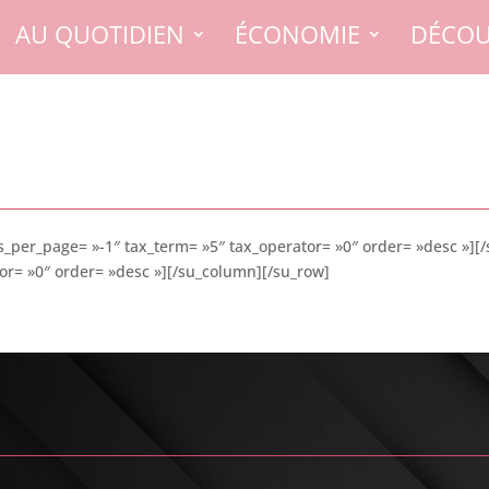
AU QUOTIDIEN
ÉCONOMIE
DÉCOU
s_per_page= »-1″ tax_term= »5″ tax_operator= »0″ order= »desc »][
or= »0″ order= »desc »][/su_column][/su_row]