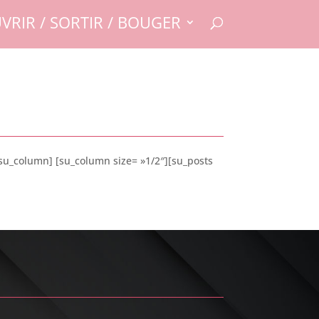
VRIR / SORTIR / BOUGER
/su_column] [su_column size= »1/2″][su_posts