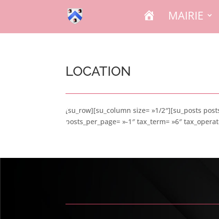
A
MAIRIE
C
C
U
E
I
L
location
[su_row][su_column size= »1/2″][su_posts post
posts_per_page= »-1″ tax_term= »6″ tax_operat