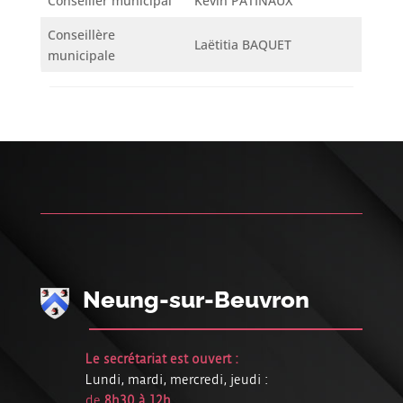
Conseiller municipal
Kévin PATINAUX
Conseillère
Laëtitia BAQUET
municipale
Neung-sur-Beuvron
Le secrétariat est ouvert :
Lundi, mardi, mercredi, jeudi :
de
8h30 à 12h