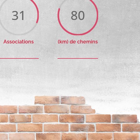
31
80
Associations
(km) de chemins