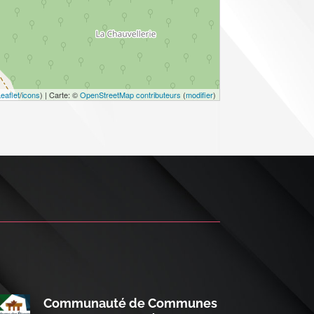
eaflet
/
icons
) | Carte: ©
OpenStreetMap contributeurs
(
modifier
)
Communauté de Communes