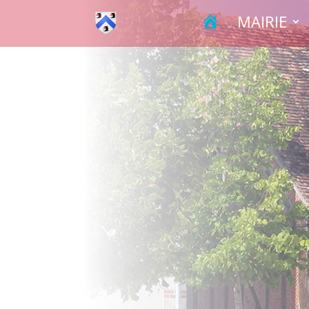
A
MAIRIE
C
C
U
E
I
L