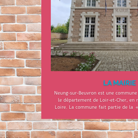
LA MAIRIE
Neung-sur-Beuvron est une commune f
le département de Loir-et-Cher, en 
Loire. La commune fait partie de la 