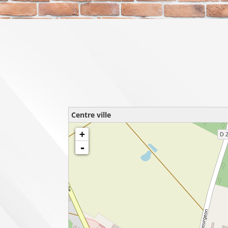
Centre ville
chargement de la carte - veuillez patienter...
+
-