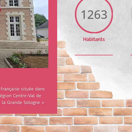
1263
Habitants
rançaise située dans
région Centre-Val de
« la Grande Sologne »