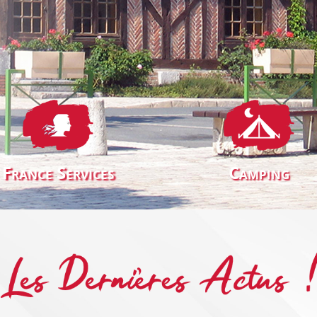
France Services
Camping