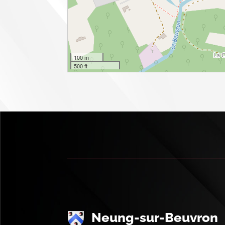
100 m
500 ft
Neung-sur-Beuvron