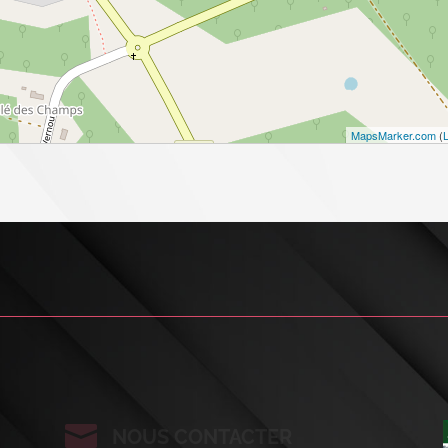
MapsMarker.com
(
L

NOUS CONTACTER