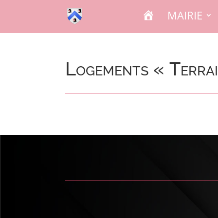
A
MAIRIE
C
C
U
E
I
L
Logements « Terra