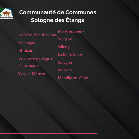
Communauté de Communes
Sologne des Étangs
Montrieux-en-
La Ferté-Beauharnais
Sologne
Millançay
Villeny
Dhuizon
La Marolle-en-
Vernou-en-Sologne
Sologne
Saint-Viâtre
Veilleins
Yvoy-le-Marron
Marcilly-en-Gault