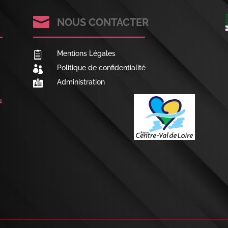

NOUS CONTACTER
Mentions Légales

Politique de confidentialité

Administration

u