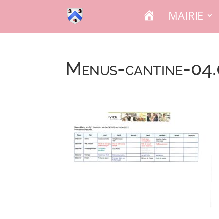
A
MAIRIE
C
C
U
E
I
L
Menus-cantine-04.