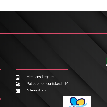

NOUS CONTACTER
Mentions Légales

Politique de confidentialité

Administration

u