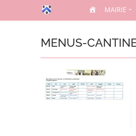
A
MAIRIE
C
C
U
E
I
L
MENUS-CANTINE-