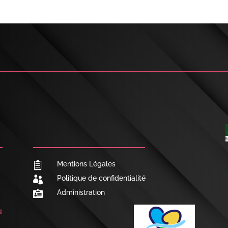

NOUS CONTACTER
Mentions Légales

Politique de confidentialité

Administration

u