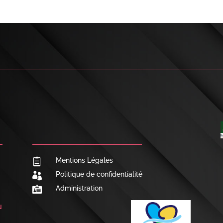

NOUS CONTACTER
Mentions Légales

Politique de confidentialité

Administration

u