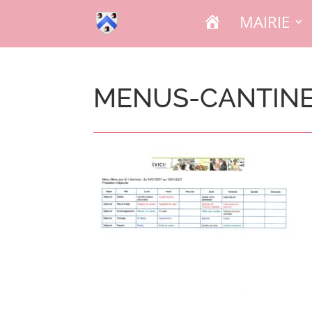
A
MAIRIE
C
C
U
E
I
L
MENUS-CANTINE-