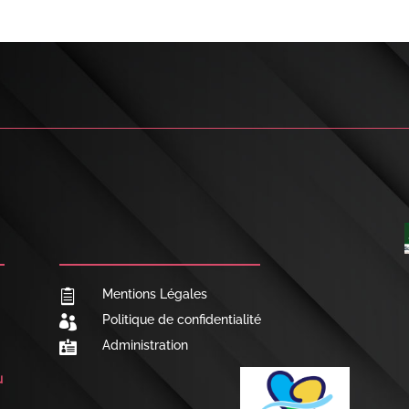

NOUS CONTACTER
Mentions Légales

Politique de confidentialité

Administration

u