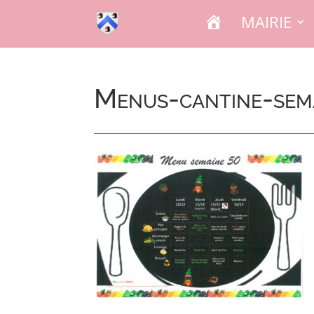
A
MAIRIE
C
C
U
E
I
L
Menus-cantine-sem