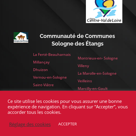
Communauté de Communes
Sologne des Étangs
La Ferté-Beauharnais
Montrieux-en- Sologne
Millançay
Villeny
Dhuizon
La Marolle-en-Sologne
Vernou-en-Sologne
Veilleins
Saint-Viâtre
Marcilly-en-Gault
Yvoy-le-Marron
Ce site utilise les cookies pour vous assurer une bonne
expérience de navigation. En cliquant sur “Accepter”, vous
accorder tous les cookies.
>
Réglage des cookies
ACCEPTER