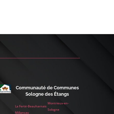
Communauté de Communes
Sologne des Étangs
Montrieux-en-
La Ferté-Beauharnais
Sologne
Millançay