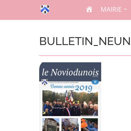
A
MAIRIE
C
C
U
E
I
L
BULLETIN_NEUN