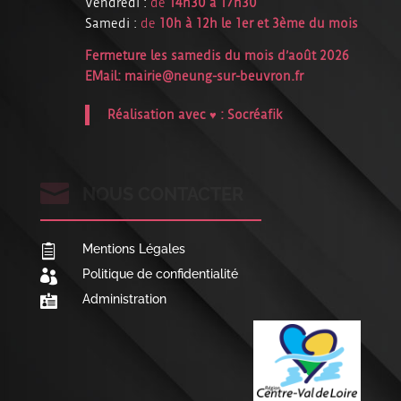
Vendredi :
de
14h30 à 17h30
Samedi :
de
10h à 12h le 1er et 3ème du mois
Fermeture les samedis du mois d’août 2026
EMail:
mairie@neung-sur-beuvron.fr
Réalisation avec ♥ :
Socréafik

NOUS CONTACTER
Mentions Légales

Politique de confidentialité

Administration
