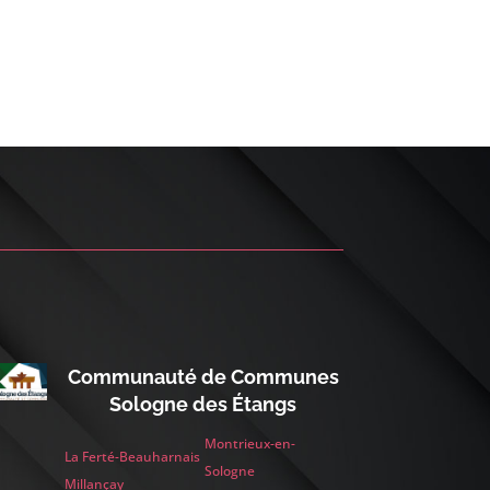
Communauté de Communes
Sologne des Étangs
Montrieux-en-
La Ferté-Beauharnais
Sologne
Millançay