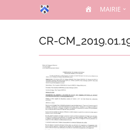
A
MAIRIE
C
C
U
E
I
L
CR-CM_2019.01.1