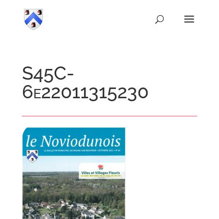
S45C-
6e22011315230