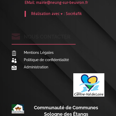
EMail:
mairie@neung-sur-beuvron.fr
Réalisation avec ♥ :
Socréafik

NOUS CONTACTER
Mentions Légales

Politique de confidentialité

Administration

Communauté de Communes
Sologne des Étangs