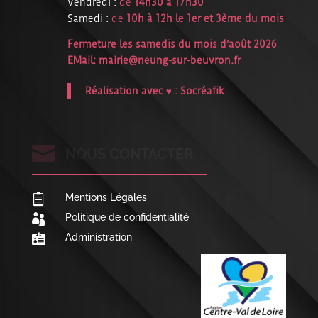
Vendredi :
de
14h30 à 17h30
Samedi :
de
10h à 12h le 1er et 3ème du mois
Fermeture les samedis du mois d’août 2026
EMail:
mairie@neung-sur-beuvron.fr
Réalisation avec ♥ :
Socréafik

NOUS CONTACTER
Mentions Légales

Politique de confidentialité

Administration
