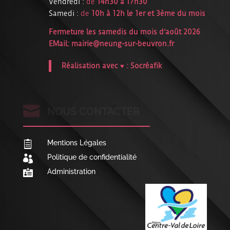
Vendredi :
de
14h30 à 17h30
Samedi :
de
10h à 12h le 1er et 3ème du mois
Fermeture les samedis du mois d’août 2026
EMail:
mairie@neung-sur-beuvron.fr
Réalisation avec ♥ :
Socréafik

NOUS CONTACTER
Mentions Légales

Politique de confidentialité

Administration
