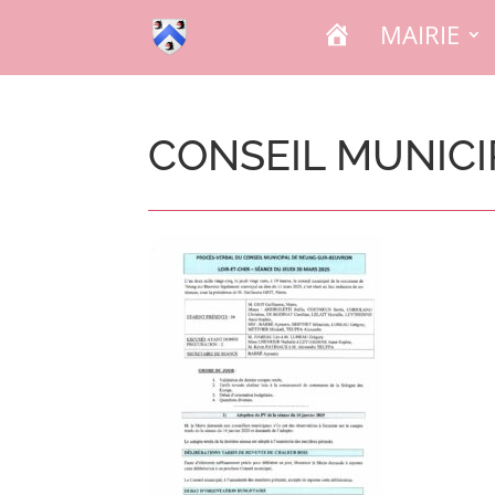
A
MAIRIE
C
C
U
E
I
L
CONSEIL MUNICI