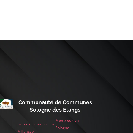
Communauté de Communes
Sologne des Étangs
Montrieux-en-
La Ferté-Beauharnais
Sologne
Millançay