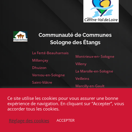
Communauté de Communes
Sologne des Étangs
La Ferté-Beauharnais
Montrieux-en- Sologne
Millançay
Villeny
Dhuizon
La Marolle-en-Sologne
Vernou-en-Sologne
Veilleins
Saint-Viâtre
Marcilly-en-Gault
Yvoy-le-Marron
Ce site utilise les cookies pour vous assurer une bonne
expérience de navigation. En cliquant sur “Accepter”, vous
accorder tous les cookies.
>
Réglage des cookies
ACCEPTER