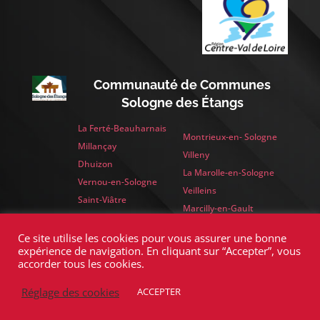
Communauté de Communes
Sologne des Étangs
La Ferté-Beauharnais
Montrieux-en- Sologne
Millançay
Villeny
Dhuizon
La Marolle-en-Sologne
Vernou-en-Sologne
Veilleins
Saint-Viâtre
Marcilly-en-Gault
Yvoy-le-Marron
Ce site utilise les cookies pour vous assurer une bonne
expérience de navigation. En cliquant sur “Accepter”, vous
accorder tous les cookies.
>
Réglage des cookies
ACCEPTER