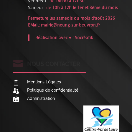
Vendredi :
de
14h30 à 17h30
Samedi :
de
10h à 12h le 1er et 3ème du mois
Fermeture les samedis du mois d’août 2026
EMail:
mairie@neung-sur-beuvron.fr
Réalisation avec ♥ :
Socréafik

NOUS CONTACTER
Mentions Légales

Politique de confidentialité

Administration
