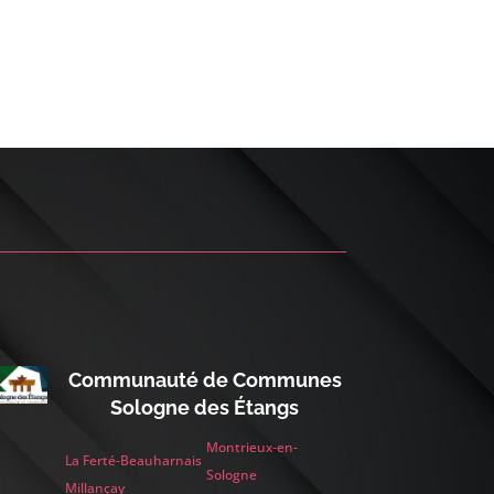
Communauté de Communes
Sologne des Étangs
Montrieux-en-
La Ferté-Beauharnais
Sologne
Millançay