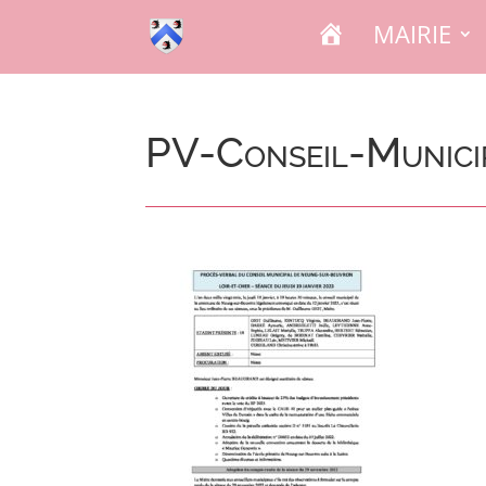
A
MAIRIE
C
C
U
E
I
L
PV-Conseil-Munici