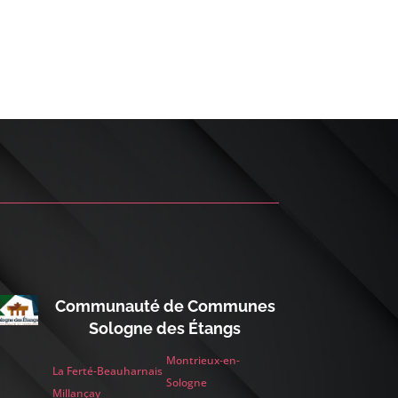
Communauté de Communes
Sologne des Étangs
Montrieux-en-
La Ferté-Beauharnais
Sologne
Millançay