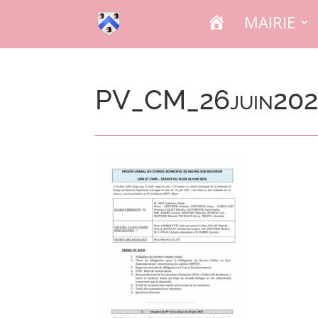
A
MAIRIE
C
C
U
E
I
L
PV_CM_26juin20