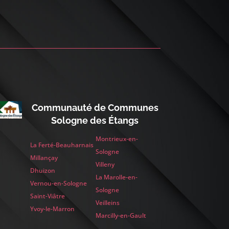
Communauté de Communes
Sologne des Étangs
Montrieux-en-
La Ferté-Beauharnais
Sologne
Millançay
Villeny
Dhuizon
La Marolle-en-
Vernou-en-Sologne
Sologne
Saint-Viâtre
Veilleins
Yvoy-le-Marron
Marcilly-en-Gault