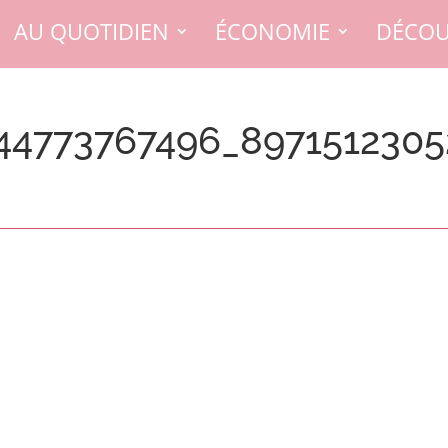
AU QUOTIDIEN
ÉCONOMIE
DÉCOU
44773767496_897151230