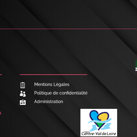

NOUS CONTACTER
Mentions Légales

Politique de confidentialité

Administration

u