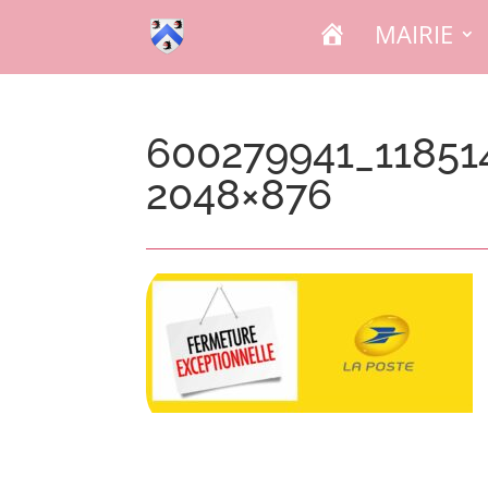
A
MAIRIE
C
C
U
E
I
L
600279941_11851
2048×876