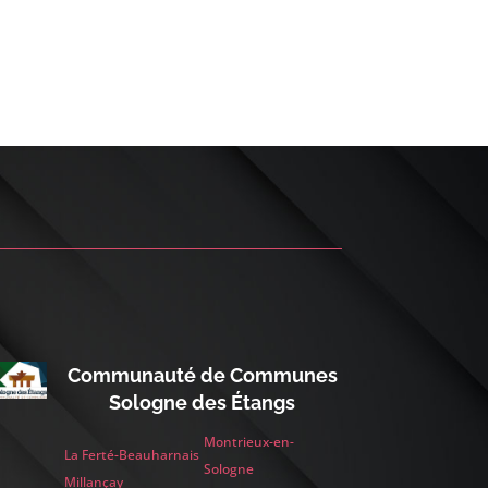
Communauté de Communes
Sologne des Étangs
Montrieux-en-
La Ferté-Beauharnais
Sologne
Millançay