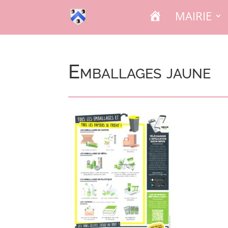
A
MAIRIE
C
C
U
E
I
L
Emballages jaune