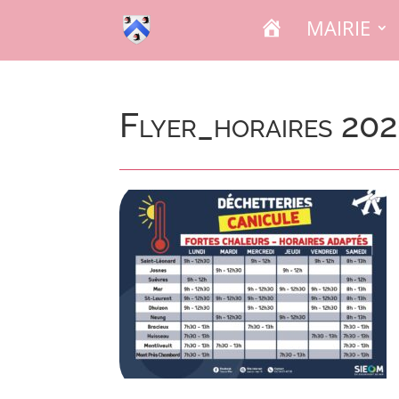
A
MAIRIE
C
C
U
E
I
L
Flyer_horaires 20