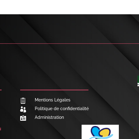

NOUS CONTACTER
Mentions Légales

Politique de confidentialité

Administration

u