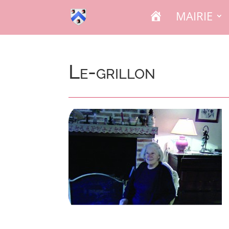
A
MAIRIE
C
C
U
E
I
L
Le-grillon