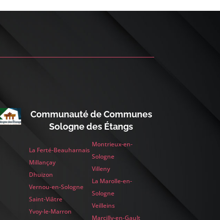
Communauté de Communes
Sologne des Étangs
Montrieux-en-
La Ferté-Beauharnais
Sologne
Millançay
Villeny
Dhuizon
La Marolle-en-
Vernou-en-Sologne
Sologne
Saint-Viâtre
Veilleins
Yvoy-le-Marron
Marcilly-en-Gault