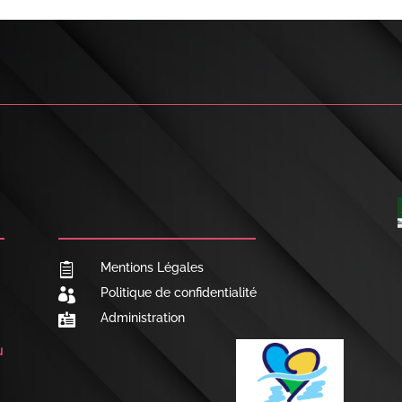

NOUS CONTACTER
Mentions Légales

Politique de confidentialité

Administration

u