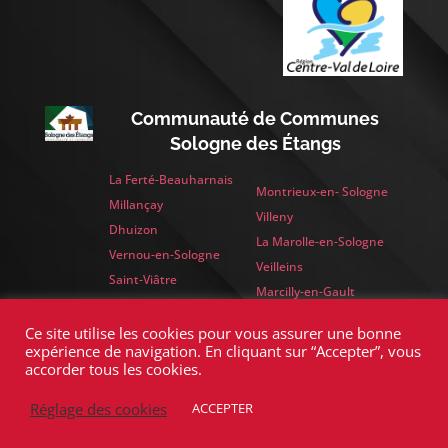
Communauté de Communes
Sologne des Étangs
La Ferté-Beauharnais
Montrieux-en- Sologne
Millançay
Villeny
Dhuizon
La Marolle-en-Sologne
Vernou-en-Sologne
Veilleins
Saint-Viâtre
Marcilly-en-Gault
Yvoy-le-Marron
Ce site utilise les cookies pour vous assurer une bonne
expérience de navigation. En cliquant sur “Accepter”, vous
accorder tous les cookies.
>
Réglage des cookies
ACCEPTER