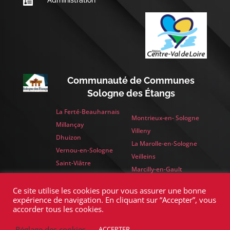
Administration

Communauté de Communes
Sologne des Étangs
La Ferté-Beauharnais
Montrieux-en- Sologne
Millançay
Villeny
Dhuizon
La Marolle-en-Sologne
Vernou-en-Sologne
Veilleins
Saint-Viâtre
Marcilly-en-Gault
Yvoy-le-Marron
Ce site utilise les cookies pour vous assurer une bonne
expérience de navigation. En cliquant sur “Accepter”, vous
accorder tous les cookies.
>
Réglage des cookies
ACCEPTER