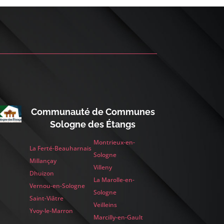
Communauté de Communes
Sologne des Étangs
Montrieux-en-
La Ferté-Beauharnais
Sologne
Millançay
Villeny
Dhuizon
La Marolle-en-
Vernou-en-Sologne
Sologne
Saint-Viâtre
Veilleins
Yvoy-le-Marron
Marcilly-en-Gault