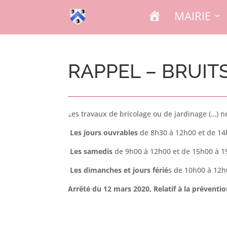
A
MAIRIE
C
C
U
E
I
L
RAPPEL – BRUIT
Les travaux de bricolage ou de jardinage (…) n
Les jours ouvrables
de 8h30 à 12h00 et de 14
Les samedis
de 9h00 à 12h00 et de 15h00 à 
Les dimanches et jours férié
s de 10h00 à 12h
Arrêté du 12 mars 2020, Relatif à la prévention