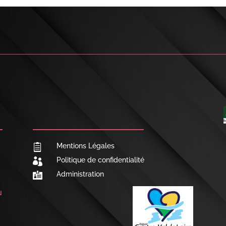

NOUS CONTACTER
Mentions Légales

Politique de confidentialité

Administration

u